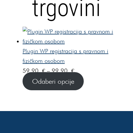
trgovini
Plugin WP registracija s pravnom i
fizičkom osobom
Raspon
59,90
€
–
99,90
€
cijena:
Odaberi opcije
od
59,90 €
do
99,90 €