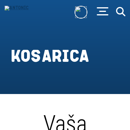
Košarica
Vaša